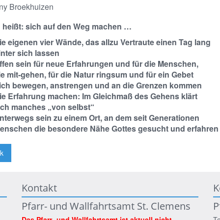
ny Broekhuizen
n heißt: sich auf den Weg machen …
ie eigenen vier Wände, das allzu Vertraute einen Tag lang
inter sich lassen
ffen sein für neue Erfahrungen und für die Menschen,
ie mit-gehen, für die Natur ringsum und für ein Gebet
ich bewegen, anstrengen und an die Grenzen kommen
ie Erfahrung machen: Im Gleichmaß des Gehens klärt
ich manches „von selbst“
nterwegs sein zu einem Ort, an dem seit Generationen
enschen die besondere Nähe Gottes gesucht und erfahren
k
Kontakt
K
Pfarr- und Wallfahrtsamt St. Clemens
P
Das Pfarr- und Wallfahrtsamt ist aktuell nicht
Te