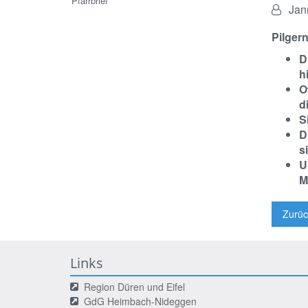
Pfarrbrief
Von:
Jan
Pilger
D
h
O
d
S
D
s
U
M
Zurüc
Links
Region Düren und Eifel
GdG Heimbach-Nideggen