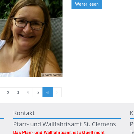
Weiter lesen
© Babette Sanders
orherige
Nächste
2
3
4
5
6
eite
Seite
Kontakt
K
Pfarr- und Wallfahrtsamt St. Clemens
P
Das Pfarr- und Wallfahrtsamt ist aktuell nicht
Te