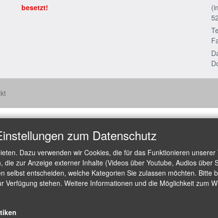
besetzt!
(i
5
Te
Fa
Da
Do
kt
Einstellungen zum Datenschutz
ieten. Dazu verwenden wir Cookies, die für das Funktionieren unserer
die zur Anzeige externer Inhalte (Videos über Youtube, Audios über S
 selbst entscheiden, welche Kategorien Sie zulassen möchten. Bitte be
ur Verfügung stehen. Weitere Informationen und die Möglichkeit zum Wid
stiken