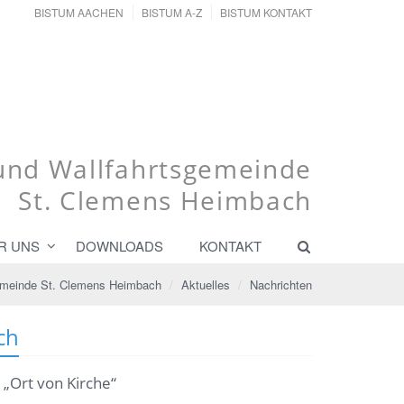
BISTUM AACHEN
BISTUM A-Z
BISTUM KONTAKT
 und Wallfahrtsgemeinde
St. Clemens Heimbach
R UNS
DOWNLOADS
KONTAKT
gemeinde St. Clemens Heimbach
Aktuelles
Nachrichten
ch
„Ort von Kirche“