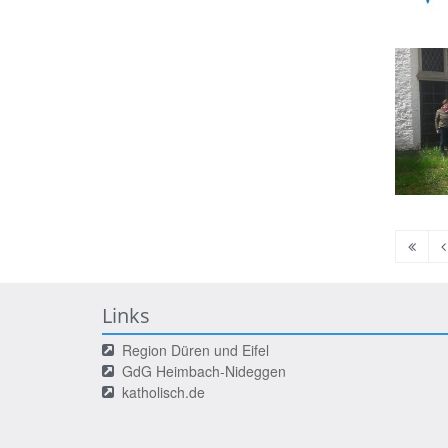
Erste
V
Seite
S
Links
Region Düren und Eifel
GdG Heimbach-Nideggen
katholisch.de