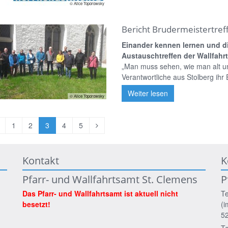
© Alice Toporowsky
Bericht Brudermeistertref
Einander kennen lernen und di
Austauschtreffen der Wallfahrt
„Man muss sehen, wie man alt u
Verantwortliche aus Stolberg ihr
Weiter lesen
© Alice Toporowsky
orherige
Nächste
1
2
3
4
5
eite
Seite
Kontakt
K
Pfarr- und Wallfahrtsamt St. Clemens
P
Das Pfarr- und Wallfahrtsamt ist aktuell nicht
Te
besetzt!
(i
5